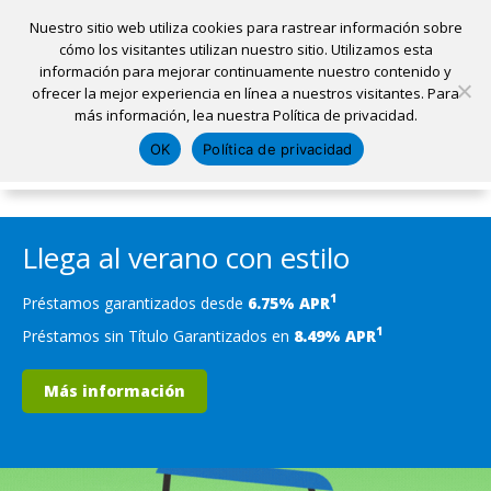
Nuestro sitio web utiliza cookies para rastrear información sobre
cómo los visitantes utilizan nuestro sitio. Utilizamos esta
información para mejorar continuamente nuestro contenido y
Inicio
ofrecer la mejor experiencia en línea a nuestros visitantes. Para
Ubicaciones
Sacar una cita
Solicitar un préstamo
más información, lea nuestra Política de privacidad.
Iniciar sesión
OK
Política de privacidad
Pagar mi préstamo
Abrir una cuenta
Llega al verano con estilo
1
Préstamos garantizados desde
6.75% APR
1
Préstamos sin Título Garantizados en
8.49% APR
Más información