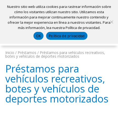
Nuestro sitio web utiliza cookies para rastrear información sobre
cómo los visitantes utilizan nuestro sitio. Utilizamos esta
información para mejorar continuamente nuestro contenido y
Inicio
ofrecer la mejor experiencia en línea a nuestros visitantes. Para
Ubicaciones
Sacar una cita
Solicitar un préstamo
más información, lea nuestra Política de privacidad.
Iniciar sesión
OK
Política de privacidad
Pagar mi préstamo
Abrir una cuenta
Inicio
/
Préstamos
/
Préstamos para vehículos recreativos,
botes y vehículos de deportes motorizados
Préstamos para
vehículos recreativos,
botes y vehículos de
deportes motorizados