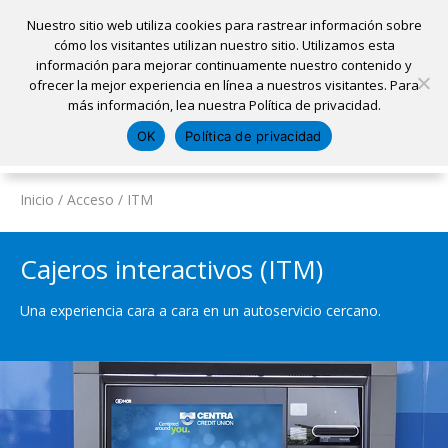
Nuestro sitio web utiliza cookies para rastrear información sobre
cómo los visitantes utilizan nuestro sitio. Utilizamos esta
información para mejorar continuamente nuestro contenido y
Inicio
ofrecer la mejor experiencia en línea a nuestros visitantes. Para
Ubicaciones
Sacar una cita
Solicitar un préstamo
más información, lea nuestra Política de privacidad.
Iniciar sesión
OK
Política de privacidad
Pagar mi préstamo
Abrir una cuenta
Inicio
/
Acceso
/
ITM
Cajeros interactivos (ITM)
Una experiencia cara a cara en un autoservicio cercano.