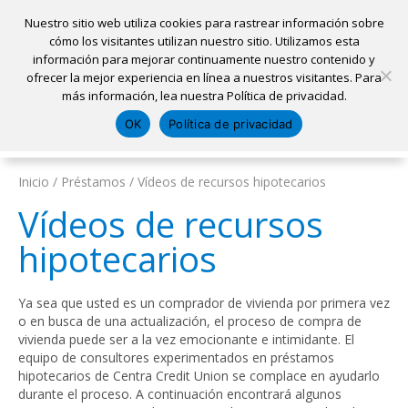
Nuestro sitio web utiliza cookies para rastrear información sobre
cómo los visitantes utilizan nuestro sitio. Utilizamos esta
información para mejorar continuamente nuestro contenido y
Inicio
ofrecer la mejor experiencia en línea a nuestros visitantes. Para
Ubicaciones
Sacar una cita
Solicitar un préstamo
más información, lea nuestra Política de privacidad.
Iniciar sesión
OK
Política de privacidad
Pagar mi préstamo
Abrir una cuenta
Inicio
/
Préstamos
/
Vídeos de recursos hipotecarios
Vídeos de recursos
hipotecarios
Ya sea que usted es un comprador de vivienda por primera vez
o en busca de una actualización, el proceso de compra de
vivienda puede ser a la vez emocionante e intimidante. El
equipo de consultores experimentados en préstamos
hipotecarios de Centra Credit Union se complace en ayudarlo
durante el proceso. A continuación encontrará algunos