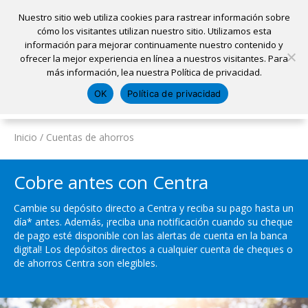
Nuestro sitio web utiliza cookies para rastrear información sobre
cómo los visitantes utilizan nuestro sitio. Utilizamos esta
información para mejorar continuamente nuestro contenido y
Inicio
ofrecer la mejor experiencia en línea a nuestros visitantes. Para
Ubicaciones
Sacar una cita
Solicitar un préstamo
más información, lea nuestra Política de privacidad.
Iniciar sesión
OK
Política de privacidad
Pagar mi préstamo
Abrir una cuenta
Inicio
/
Cuentas de ahorros
Cobre antes con Centra
Cambie su depósito directo a Centra y reciba su pago hasta un
día* antes. Además, ¡reciba una notificación cuando su cheque
de pago esté disponible con las alertas de cuenta en la banca
digital! Los depósitos directos a cualquier cuenta de cheques o
de ahorros Centra son elegibles.