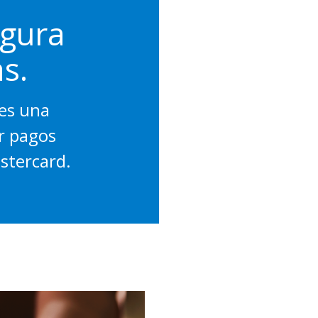
egura
s.
es una
r pagos
stercard.