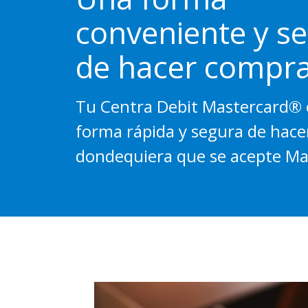
conveniente y s
de hacer compra
Tu Centra Debit Mastercard® 
forma rápida y segura de hace
dondequiera que se acepte Ma