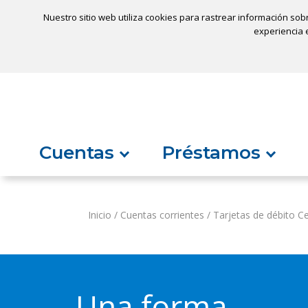
Nuestro sitio web utiliza cookies para rastrear información sob
Ubicaci
experiencia e
Inicio
¿No encuentra algo?
Cuentas
Préstamos
Inicio
/
Cuentas corrientes
/
Tarjetas de débito C
Una forma