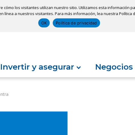
re cómo los visitantes utilizan nuestro sitio. Utilizamos esta información
ones
Sacar una cita
Solicitar un préstamo
n línea a nuestros visitantes. Para más información, lea nuestra Política 
OK
Política de privacidad
Invertir y asegurar
Negocios
entra