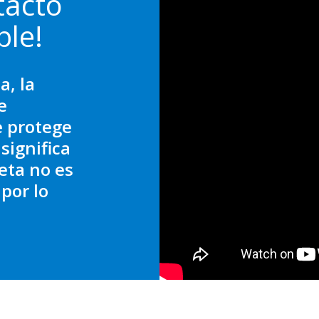
tacto
ble!
a, la
e
e protege
significa
eta no es
por lo