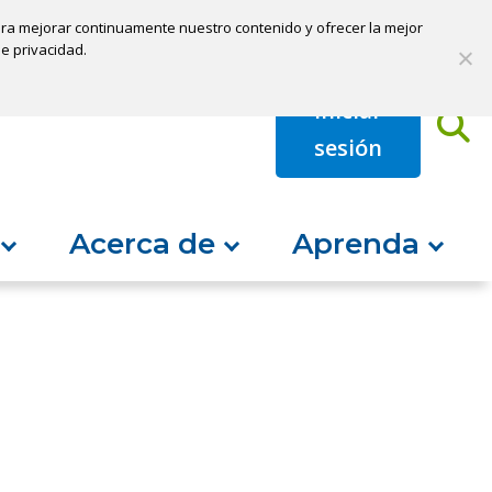
 para mejorar continuamente nuestro contenido y ofrecer la mejor
Pagar mi préstamo
Abrir una cuenta
de privacidad.
Iniciar
B
sesión
Acerca de
Aprenda