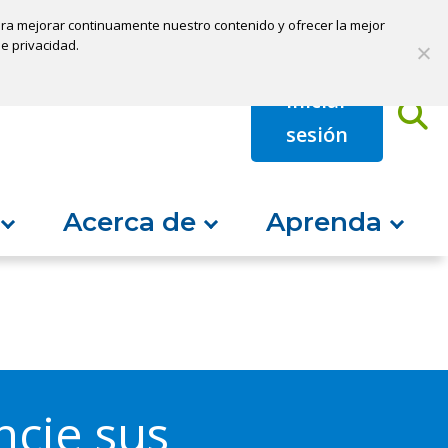
 para mejorar continuamente nuestro contenido y ofrecer la mejor
Pagar mi préstamo
Abrir una cuenta
de privacidad.
Iniciar
B
sesión
Acerca de
Aprenda
ncie sus