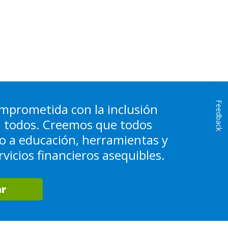
Feedback
mprometida con la inclusión
a todos. Creemos que todos
o a educación, herramientas y
vicios financieros asequibles.
r