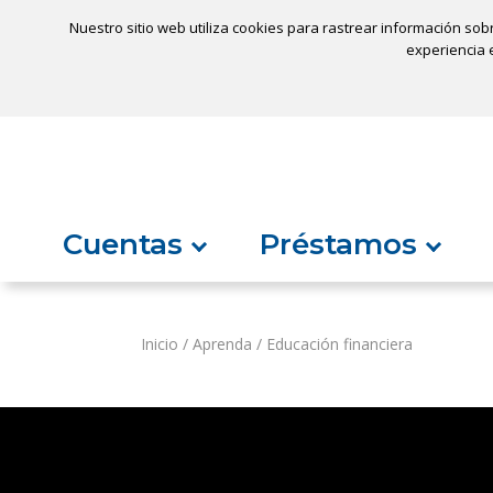
Nuestro sitio web utiliza cookies para rastrear información sob
Ubicaci
experiencia e
Inicio
¿No encuentra algo?
Cuentas
Préstamos
Inicio
/
Aprenda
/
Educación financiera