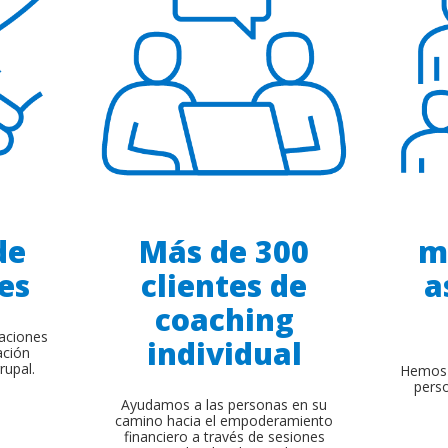
de
Más de 300
m
es
clientes de
a
coaching
aciones
individual
ación
rupal.
Hemos 
perso
Ayudamos a las personas en su
camino hacia el empoderamiento
financiero a través de sesiones