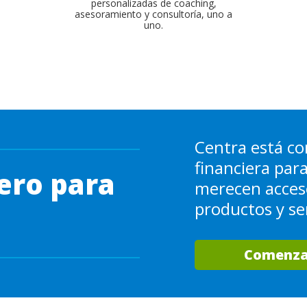
personalizadas de coaching,
asesoramiento y consultoría, uno a
uno.
Centra está co
financiera par
ero para
merecen acces
productos y ser
Comenza