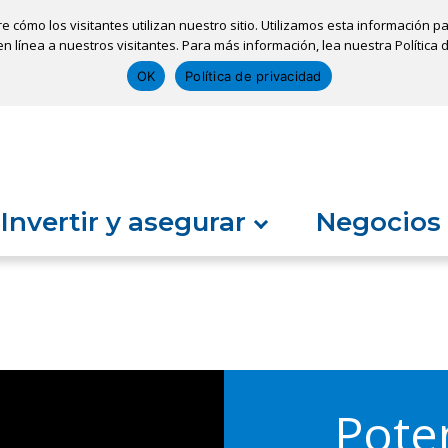
re cómo los visitantes utilizan nuestro sitio. Utilizamos esta información
ones
Sacar una cita
Solicitar un préstamo
n línea a nuestros visitantes. Para más información, lea nuestra Política 
OK
Política de privacidad
Invertir y asegurar
Negocios
Pote