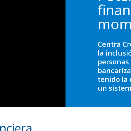
fina
mom
Centra Cr
la inclusi
personas 
bancariza
tenido la
un sistem
nciera