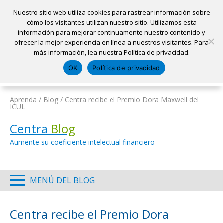
Nuestro sitio web utiliza cookies para rastrear información sobre
cómo los visitantes utilizan nuestro sitio. Utilizamos esta
información para mejorar continuamente nuestro contenido y
Inicio
ofrecer la mejor experiencia en línea a nuestros visitantes. Para
Ubicaciones
Sacar una cita
Solicitar un préstamo
más información, lea nuestra Política de privacidad.
Iniciar sesión
OK
Política de privacidad
Pagar mi préstamo
Abrir una cuenta
Aprenda
/
Blog
/
Centra recibe el Premio Dora Maxwell del
ICUL
Centra
Blog
Aumente su coeficiente intelectual financiero
MENÚ DEL BLOG
Centra recibe el Premio Dora