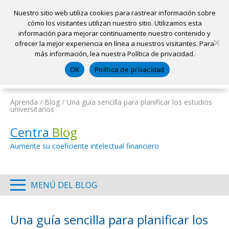
Nuestro sitio web utiliza cookies para rastrear información sobre
cómo los visitantes utilizan nuestro sitio. Utilizamos esta
información para mejorar continuamente nuestro contenido y
Inicio
ofrecer la mejor experiencia en línea a nuestros visitantes. Para
Ubicaciones
Sacar una cita
Solicitar un préstamo
más información, lea nuestra Política de privacidad.
Iniciar sesión
OK
Política de privacidad
Pagar mi préstamo
Abrir una cuenta
Aprenda
/
Blog
/
Una guía sencilla para planificar los estudios
universitarios
Centra
Blog
Aumente su coeficiente intelectual financiero
MENÚ DEL BLOG
Una guía sencilla para planificar los