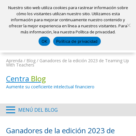
Nuestro sitio web utiliza cookies para rastrear información sobre
cómo los visitantes utilizan nuestro sitio. Utilizamos esta
información para mejorar continuamente nuestro contenido y
Inicio
ofrecer la mejor experiencia en línea a nuestros visitantes. Para
Ubicaciones
Sacar una cita
Solicitar un préstamo
más información, lea nuestra Política de privacidad.
Iniciar sesión
OK
Política de privacidad
Pagar mi préstamo
Abrir una cuenta
Aprenda
/
Blog
/
Ganadores de la edición 2023 de Teaming Up
With Teachers
Centra
Blog
Aumente su coeficiente intelectual financiero
MENÚ DEL BLOG
Ganadores de la edición 2023 de