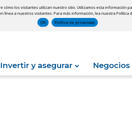
re cómo los visitantes utilizan nuestro sitio. Utilizamos esta información
ones
Sacar una cita
Solicitar un préstamo
n línea a nuestros visitantes. Para más información, lea nuestra Política 
OK
Política de privacidad
Invertir y asegurar
Negocios