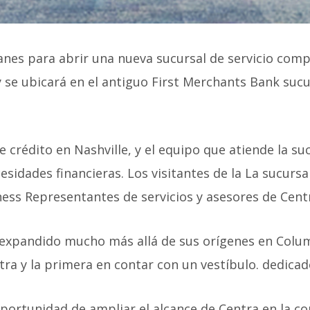
lanes para
abrir una nueva sucursal de servicio compl
y
se ubicará en el antiguo First Merchants Bank
sucu
 crédito en Nashville, y el equipo que atiende la su
sidades financieras. Los visitantes de la
La sucursa
ness
Representantes de servicios y asesores de Centr
a expandido mucho más allá de sus orígenes en Col
tra y la primera en contar con un vestíbulo.
dedicad
portunidad de ampliar el alcance de Centra en la 