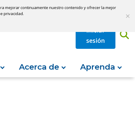
 para mejorar continuamente nuestro contenido y ofrecer la mejor
Pagar mi préstamo
Abrir una cuenta
de privacidad.
Iniciar
B
sesión
Acerca de
Aprenda